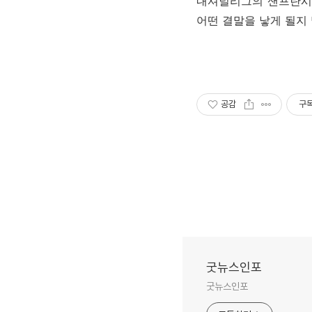
내셔널리그의 샌프란시
어떤 결말을 낳게 될지
공감
구
굿뉴스인포
굿뉴스인포