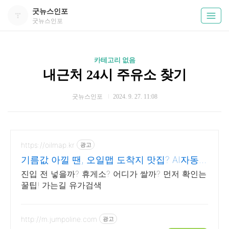
굿뉴스인포
굿뉴스인포
카테고리 없음
내근처 24시 주유소 찾기
굿뉴스인포
2024. 9. 27. 11:08
https://oilmap.kr
광고
기름값 아낄 땐, 오일맵 도착지 맛집? AI자동추
천!
진입 전 넣을까? 휴게소? 어디가 쌀까? 먼저 확인는
꿀팁! 가는길 유가검색
http://m.jumpoline.com
광고