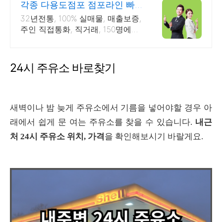
각종 다용도점포 점포라인 빠
른 직거래 & 안전중개거래
32년전통, 100% 실매물, 매출보증,
주인 직접통화, 직거래, 150명에이
전트
24시 주유소 바로찾기
새벽이나 밤 늦게 주유소에서 기름을 넣어야할 경우 아
래에서 쉽게 문 여는 주유소를 찾을 수 있습니다.
내근
처 24시 주유소 위치, 가격
을 확인해보시기 바랄게요.