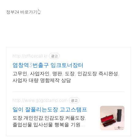
정부24 바로가기👆️
http://officecall.kr
광고
염창역3번출구 잉크토너장터
고무인, 사업자인, 명판, 도장, 인감도장 즉시완성,
사업자 대량 명함제작 상담
http://www.gogostamp.com
광고
일이 잘풀리는도장 고고스탬프
도장,개인인감,인감도장,커플도장,
졸업선물,입사선물 행복을 기원하
며 제작합니다