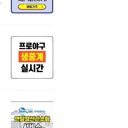
전
널
버
스
연