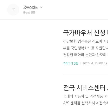
굿뉴스인포
굿뉴스인포
국가바우처 신청
건강보험 임신출산 진료비 지원 임산부에게 건강한 태아의 분만과 산모의 건강관리를 위하여 진
부를 국민행복카드로 지원합니다
건강한 태아의 분만과 산모의
가기 👆️ 기저귀 조제분유 
카테고리 없음
2025. 4. 13. 09:59
및 조제분유를 제공합니다. 신
지급 냉방에너지(전기) 및 난방
도입니다. 신청 바로가기 👆️
전국 서비스센터 
국내외 자동차 및 가전제품 서
A/S 센터를 선택하시고 접속