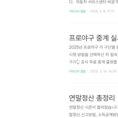
다. 자동차 서비스센터 바
자LG전자애플린나이쿠쿠쿠
카테고리 없음
2025. 4. 8. 17:17
2025년 프로야구 각 구단별
시청 방법을 선택하신 뒤 접속
가기👆️ 공식 무료 중계 플랫
법은 공식 무료 중계 플랫폼을
카테고리 없음
2025. 3. 14. 16:39
을 통해 무료 중계를 제공하고
스포츠는 2025년에도 대부분
포츠 탭으로 들어가면 당일 중
연말정산 총정리
연말정산 시즌이 돌아왔습니다
말정산 신고방법, 소득공제방법