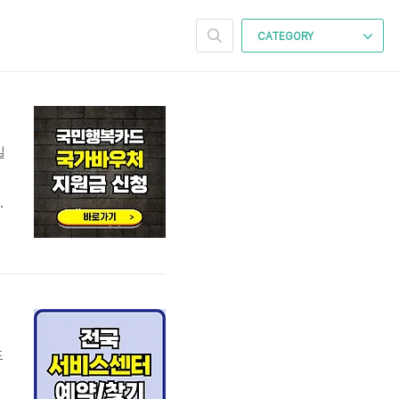
CATEGORY
게
로
귀
를
제
드