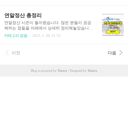
계 영상을 시청하실 수 있습니다. 프로야구 생중계
바로가기👆️ 공식 무료 중계 플랫폼 활용하기 2025
년 프로야구 중계를 무료로 시청할 수 있는 가장 좋
연말정산 총정리
은 방법은 공식 무료 중계 플랫폼을 활용하는 것입
니다. KBO 리그는 팬들의 접근성을 높이기 위해
연말정산 시즌이 돌아왔습니다. 많은 분들이 궁금
여러 채널을 통해 무료 중계를 제공하고 있으며, 각
해하는 점들을 아래에서 상세히 정리해놓았습니
구단도 자체 채널을 통해 홈경기를 중계하고 있습
다. 연말정산 신고방법, 소득공제방법, 모의계산하
카테고리 없음
2025. 1. 30. 21:53
니다. 네이버 스포츠는 2025년에도 대부분의 KBO
는 법, 퇴사자 연말정산 방법 등을 확인해보시기 바
리그 경기를 무료로 중계합니다. 네이버 앱이나 웹
랍니다. ※ 아래 버튼을 클릭하시면 해당 페이지로
사이트에서 스포츠 탭으로 들어가면 당일 중계되
이동합니다. 연말정산 신고하는 방법 👆️ 연말정산
이전
다음
는 모든 경기를 확인할 수 있습니다. 네이버 스포츠
소득공제 방법 👆️ 연말정산 모의계산 하는법👆️ 퇴사
의 큰 장점은 멀..
자 연말정산 하는법👆️
Blog is powered by
Tistory
/ Designed by
Tistory