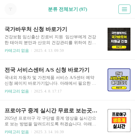
분류 전체보기 (97)
국가바우처 신청 바로가기
건강보험 임신출산 진료비 지원 임산부에게 건강
한 태아의 분만과 산모의 건강관리를 위하여 진료
비 일부를 국민행복카드로 지원합니다. 신청 바로
카테고리 없음
2025. 4. 13. 09:59
가기 👆️ 청소년산모 임신출산 의료비 지원 청소년
산모에게 건강한 태아의 분만과 산모의 건강관리
를 위하여 의료비 일부를 국민행복카드로 지원합
전국 서비스센터 A/S 신청 바로가기
니다. 신청 바로가기 👆️ 기저귀 조제분유 지원 영
아가 있는 저소득층 가정에게 건강한 아기의 양육
국내외 자동차 및 가전제품 서비스 A/S센터 예약
을 지원하고자 기저귀 및 조제분유를 제공합니
신청 페이지 바로가기입니다. 아래에서 필요한 브
다. 신청 바로가기 👆️ 에너지바우처 지원 에너지
랜드 A/S 센터를 선택하시고 접속하시면 예약신청,
카테고리 없음
2025. 4. 8. 17:17
취약계층에게 에너지바우처를 지급 냉방에너지(전
내근처 서비스센터, 비용, 가격 등을 확인할 수 있
기) 및 난방에너지(전기, 도시가스, 지역난방, 등유,
습니다. 자동차 서비스센터 바로가기현대기아쉐
연탄, LPG) 구입을 지원하는 제도입니다. 신청 바
보레벤츠BMW아우디가전제품 서비스센터 바로가
프로야구 중계 실시간 무료로 보는곳 | 2025년 모바일 TV KBO 영상 라이브 보기
로가기 👆️ 사회서비스사업 13종 산모 신생아 건강
기삼성전자LG전자애플린나이쿠쿠쿠첸다이슨코
관리 지원, 장애인 활동지원..
웨이
2025년 프로야구 각 구단별 중계 영상을 실시간으
로 보는 방법을 알려드리도록 하겠습니다. 아래에
서 시청 방법을 선택하신 뒤 접속하시면 실시간 중
카테고리 없음
2025. 3. 14. 16:39